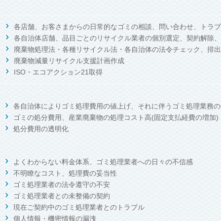
各店舗、お客さまからの日常的なゴミの相談、問い合わせ、トラブ
各自治体店舗、品目ごとのリサイクル業者の個別選定、契約解除、
廃棄物処理法・各種リサイクル法・各自治体の法令チェック、排出
廃棄物減量リサイクル支援計画作成
ISO・エコアクション21取得
各自治体によりゴミ処理費用の値上げ、それに伴うゴミ処理業務の
ゴミの処分費用、産業廃棄物の処理コスト高(固定支払経費の増加)
処分費用の透明化
よくわからない料金体系、ゴミ処理業者への日々の不信感
不明瞭なコスト、処理費の妥当性
ゴミ処理業者の法令遵守の不安
ゴミ処理業者との未整備の契約
現在ご契約中のゴミ処理業者とのトラブル
個人情報・機密情報の漏洩